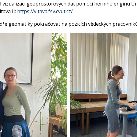
l vizualizaci geoprostorových dat pomocí herního enginu Un
tava II:
https://vltava.fsv.cvut.cz/
edře geomatiky pokračovat na pozicích vědeckých pracovníků