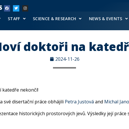
S
STAFF
SCIENCE & RESEARCH
NEWS & EVENTS
oví doktoři na kated
2024-11-26
í katedře nekončí!
 své disertační práce obhájili
Petra Justová
and
Michal Jan
rezentace historických prostorových jevů. Výsledky její prác