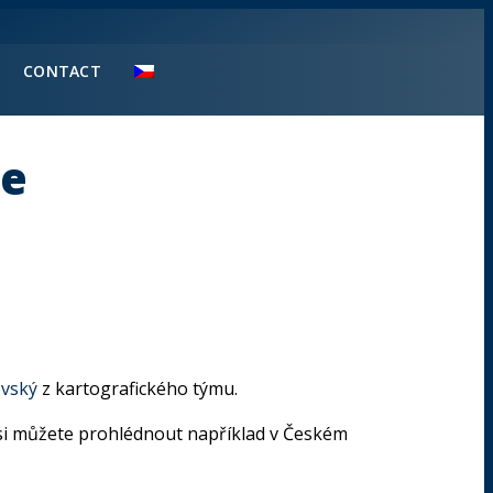
CONTACT
ře
ovský
z kartografického týmu.
e si můžete prohlédnout například v Českém