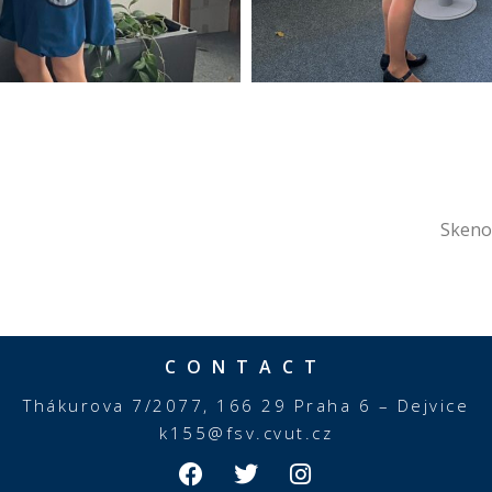
Skeno
CONTACT
Thákurova 7/2077, 166 29 Praha 6 – Dejvice
k155@fsv.cvut.cz