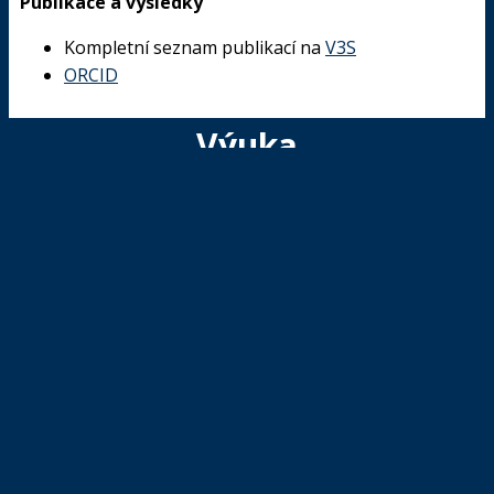
Publikace a výsledky
Kompletní seznam publikací na
V3S
ORCID
Výuka
Vyučované předměty bc. a mgr. studia
Úvod do zpracování prostorových dat
Free Software GIS
Úvod do strojového učení v DPZ
Projekt – Informatika
Introduction to Spatial Data Processing
KONTAKT
Thákurova 7/2077, 166 29 Praha 6 – Dejvice