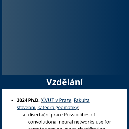
Vzdělání
2024 Ph.D.
(
ČVUT v Praze
,
Fakulta
stavební
,
katedra geomatiky
)
disertační práce
Possibilities
of
convolutional
neural
networks
use
for