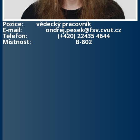
Pozice:
vědecký pracovník
E-mail:
ondrej.pesek@fsv.cvut.cz
Telefon:
(+420) 22435 4644
Místnost:
B-802