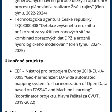
generovaných návrhů přírodě blízkých opatření v
procesu plánování a realizace Živé krajiny” (člen
týmu, 2022-2024)
Technologická agentura České republiky
TQ03000408 “Detekce zvýšeného erozního
poškození za využití neuronových sítí na
kombinaci obrazových dat DPZ a erozně
hydrologického modelování” (člen týmu, 2024-
2025)
Ukončené
projekty
CEF – Nástroj pro propojení Evropy 2018-EU-IA-
0095 “Geo-harmonizer: EU-wide automated
mapping system for harmonization of Open Data
based on FOSS4G and Machine Learning”
(koordinátor projektu, hlavní řešitel za ČVUT,
2019-2022)