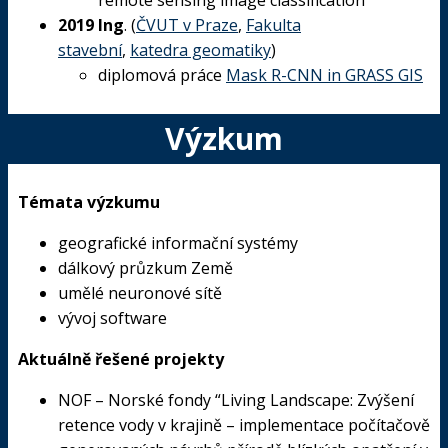
remote
sensing
image
classification
2019 Ing
. (
ČVUT v Praze
,
Fakulta
stavební
,
katedra geomatiky
)
diplomová práce
Mask R-CNN in GRASS GIS
Výzkum
Témata výzkumu
geografické informační systémy
dálkový průzkum Země
umělé neuronové sítě
vývoj software
Aktuálně
řešené
projekty
NOF – Norské fondy “Living Landscape: Zvýšení
retence vody v krajině – implementace počítačově