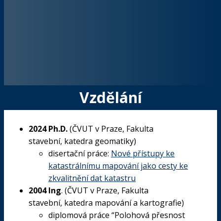
Vzdělání
2024 Ph.D.
(
ČVUT v Praze
,
Fakulta
stavební
,
katedra geomatiky
)
disertační práce:
Nové přístupy ke
katastrálnímu mapování jako cesty ke
zkvalitnění dat katastru
2004 Ing
. (
ČVUT v Praze
,
Fakulta
stavební
,
katedra mapování a kartografie
)
diplomová práce “Polohová přesnost