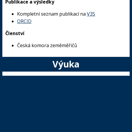
Publikace a výsledky
Kompletní seznam publikací na
V3S
ORCID
Členství
Česká komora zeměměřičů
Výuka
Vyučované předměty bc. a mgr. studia
Geometrické plány
Katastr nemovitostí
Mapování
KONTAKT