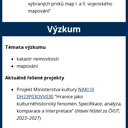
vybraných prvků map I. a II. vojenského
mapování”
Výzkum
Témata výzkumu
katastr nemovitostí
mapování
Aktuálně
řešené
projekty
Projekt Ministerstva kultury
NAKI III
DH23P03OVV030
“Hranice jako
kulturněhistorický fenomén. Specifikace, analýza,
komparace a interpretace” (
hlavní řešitel za ČVUT,
2023–2027
)